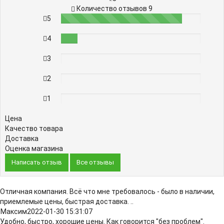
Количество отзывов 9
5
87%
4
12%
3
0%
2
0%
1
0%
Цена
Качество товара
Доставка
Оценка магазина
Написать отзыв
Все отзывы
Отличная компания. Всё что мне требовалось - было в наличии,
приемлемые цены, быстрая доставка. ..
Максим
2022-01-30 15:31:07
Удобно, быстро, хорошие цены. Как говорится "без проблем".