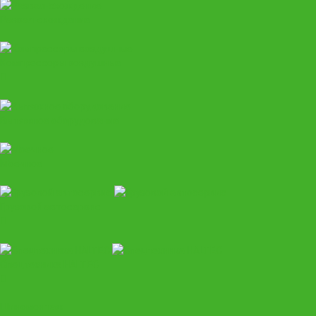
Развал-схождение
Компрессоры воздушные
Вытяжное оборудование
Моечное
Грузовой автосервис
Спецтехника HALTEC
Шиномонтаж