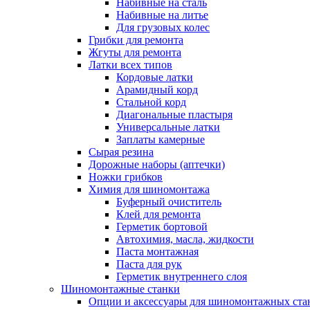
Набивные на сталь
Набивные на литье
Для грузовых колес
Грибки для ремонта
Жгуты для ремонта
Латки всех типов
Кордовые латки
Арамидный корд
Стальной корд
Диагональные пластыря
Универсальные латки
Заплаты камерные
Сырая резина
Дорожные наборы (аптечки)
Ножки грибков
Химия для шиномонтажа
Буферный очиститель
Клей для ремонта
Герметик бортовой
Автохимия, масла, жидкости
Паста монтажная
Паста для рук
Герметик внутреннего слоя
Шиномонтажные станки
Опции и аксессуары для шиномонтажных ста