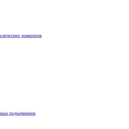
авлических домкратов
ечных подъемников