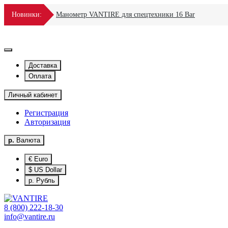
Новинки:
Манометр VANTIRE для спецтехники 16 Bar
Доставка
Оплата
Личный кабинет
Регистрация
Авторизация
р.
Валюта
€ Euro
$ US Dollar
р. Рубль
8 (800) 222-18-30
info@vantire.ru