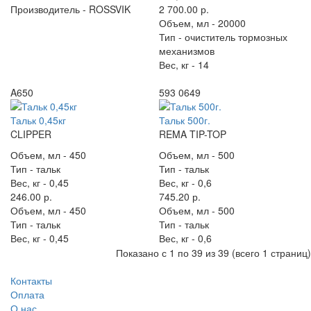
Производитель -
ROSSVIK
2 700.00 р.
Объем, мл -
20000
Тип -
очиститель тормозных
механизмов
Вес, кг -
14
A650
593 0649
Тальк 0,45кг
Тальк 500г.
CLIPPER
REMA TIP-TOP
Объем, мл -
450
Объем, мл -
500
Тип -
тальк
Тип -
тальк
Вес, кг -
0,45
Вес, кг -
0,6
246.00 р.
745.20 р.
Объем, мл -
450
Объем, мл -
500
Тип -
тальк
Тип -
тальк
Вес, кг -
0,45
Вес, кг -
0,6
Показано с 1 по 39 из 39 (всего 1 страниц)
Контакты
Оплата
О нас