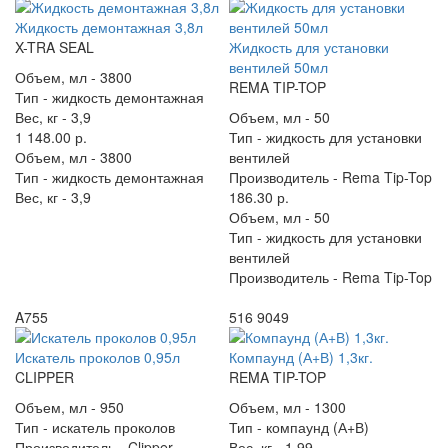
Жидкость демонтажная 3,8л
X-TRA SEAL
Жидкость для установки
вентилей 50мл
Объем, мл -
3800
REMA TIP-TOP
Тип -
жидкость демонтажная
Вес, кг -
3,9
Объем, мл -
50
1 148.00 р.
Тип -
жидкость для установки
Объем, мл -
3800
вентилей
Тип -
жидкость демонтажная
Производитель -
Rema Tip-Top
Вес, кг -
3,9
186.30 р.
Объем, мл -
50
Тип -
жидкость для установки
вентилей
Производитель -
Rema Tip-Top
A755
516 9049
Искатель проколов 0,95л
Компаунд (А+В) 1,3кг.
CLIPPER
REMA TIP-TOP
Объем, мл -
950
Объем, мл -
1300
Тип -
искатель проколов
Тип -
компаунд (А+В)
Производитель -
Clipper
Вес, кг -
1,99