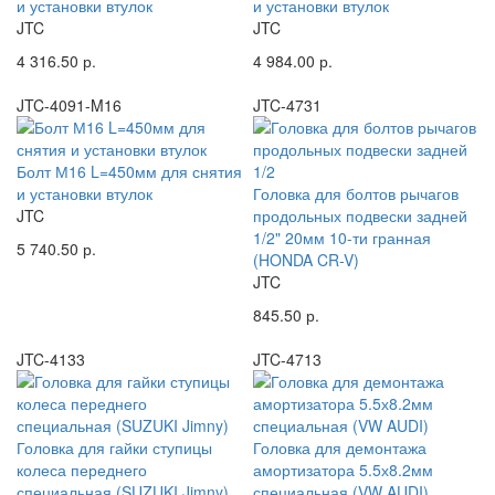
и установки втулок
и установки втулок
JTC
JTC
4 316.50 р.
4 984.00 р.
JTC-4091-M16
JTC-4731
Болт М16 L=450мм для снятия
и установки втулок
Головка для болтов рычагов
JTC
продольных подвески задней
1/2" 20мм 10-ти гранная
5 740.50 р.
(HONDA CR-V)
JTC
845.50 р.
JTC-4133
JTC-4713
Головка для гайки ступицы
Головка для демонтажа
колеса переднего
амортизатора 5.5х8.2мм
специальная (SUZUKI Jimny)
специальная (VW AUDI)